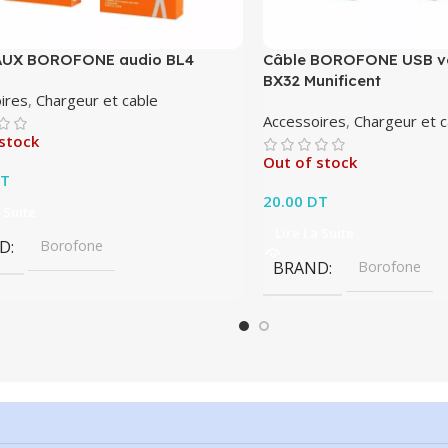
AUX BOROFONE audio BL4
Câble BOROFONE USB ve
BX32 Munificent
ires
,
Chargeur et cable
Accessoires
,
Chargeur et c
stock
Out of stock
T
20.00
DT
 Suite
Lire La Suite
D
Borofone
BRAND
Borofone