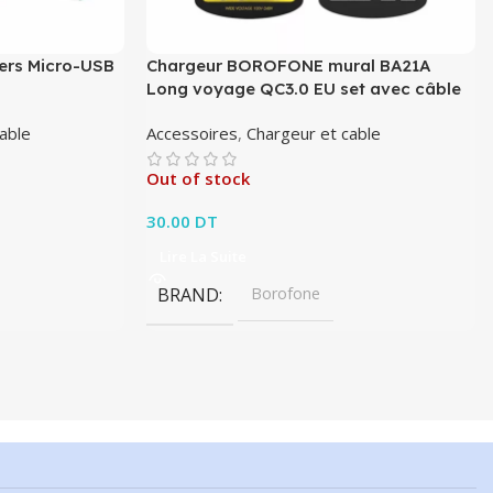
rs Micro-USB
Chargeur BOROFONE mural BA21A
Long voyage QC3.0 EU set avec câble
able
Accessoires
,
Chargeur et cable
Out of stock
30.00
DT
Lire La Suite
BRAND
Borofone