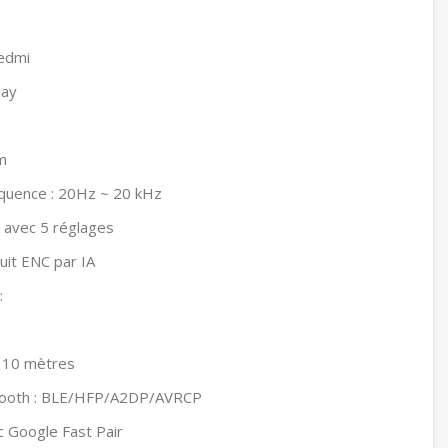
Redmi
lay
m
quence : 20Hz ~ 20 kHz
 avec 5 réglages
uit ENC par IA
:
à 10 mètres
tooth : BLE/HFP/A2DP/AVRCP
 Google Fast Pair