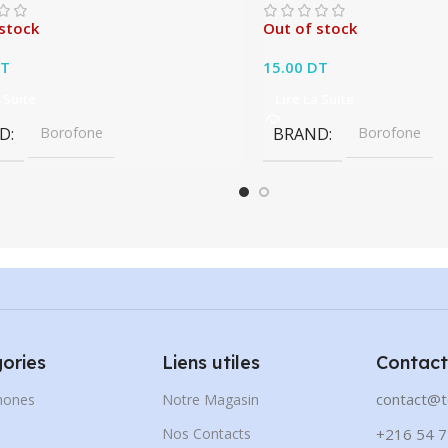
stock
Out of stock
T
15.00
DT
 Suite
Lire La Suite
D
Borofone
BRAND
Borofone
ories
Liens utiles
Contact
contact@t
hones
Notre Magasin
s
Nos Contacts
+216 54 7