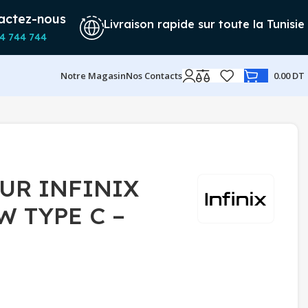
actez-nous
Livraison rapide sur toute la Tunisie
4 744 744
Notre Magasin
Nos Contacts
0.00
DT
UR INFINIX
W TYPE C –