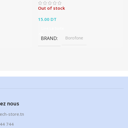
Out of stock
15.00
DT
Lire La Suite
BRAND
Borofone
ez nous
ech-store.tn
44 744