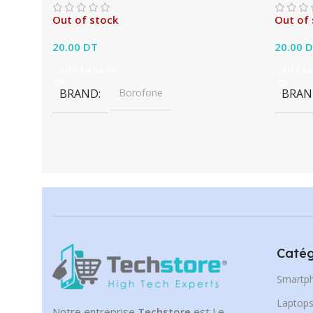
Out of stock
Out of 
20.00
DT
20.00
D
Lire La Suite
Lire La
BRAND
Borofone
BRAN
Catég
Smartp
Laptop
Notre entreprise
Techstore
est Le