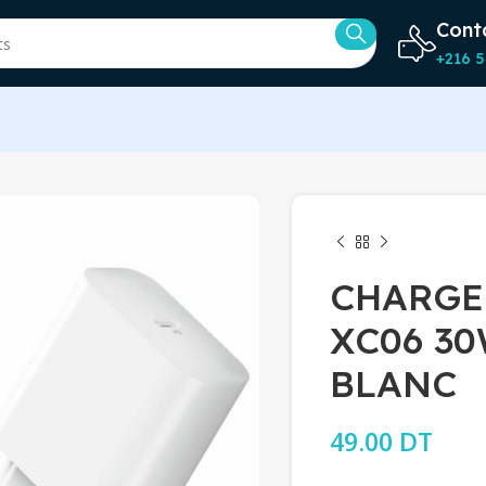
Cont
+216 5
CHARGE
XC06 30
BLANC
49.00
DT