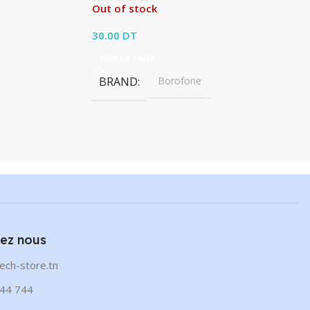
Out of stock
30.00
DT
Lire La Suite
BRAND
Borofone
ez nous
ech-store.tn
44 744