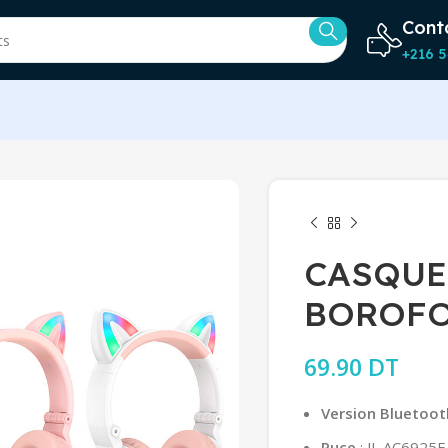
Cont
+216 5
CASQUE
BOROFO
69.90
DT
Version Bluetoot
Puce
: JL AC6925F