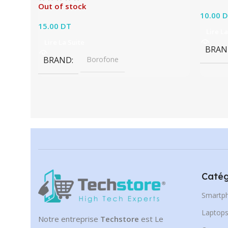
Out of stock
10.00
D
15.00
DT
Lire La
Lire La Suite
BRAN
BRAND
Borofone
Catég
Smartp
Laptop
Notre entreprise
Techstore
est Le