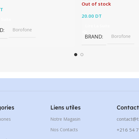
Out of stock
T
20.00
DT
 Suite
Lire La Suite
D
Borofone
BRAND
Borofone
ories
Liens utiles
Contact
contact@t
hones
Notre Magasin
s
Nos Contacts
+216 54 7