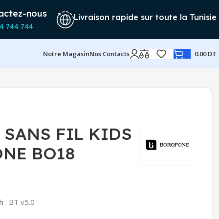
actez-nous
Livraison rapide sur toute la Tunisie
4 744 744
Notre Magasin
Nos Contacts
0.00
DT
 SANS FIL KIDS
NE BO18
h
: BT v5.0