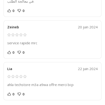
في معالجة الطلب.
0
0
Zeineb
20 juin 2024
service rapide mrc
0
0
Lia
22 juin 2024
ahla techstore m3a a9wa offre merci bcp
0
0