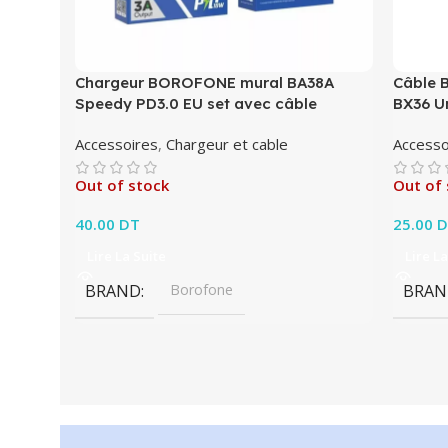
Chargeur BOROFONE mural BA38A
Câble 
Speedy PD3.0 EU set avec câble
BX36 U
Accessoires
,
Chargeur et cable
Accesso
Out of stock
Out of 
40.00
DT
25.00
D
Lire La Suite
Lire La
BRAND
Borofone
BRAN