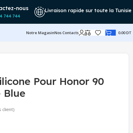
actez-nous
Livraison rapide sur toute la Tunisie
4 744 744
Notre Magasin
Nos Contacts
0.00
DT
silicone Pour Honor 90
– Blue
 client)