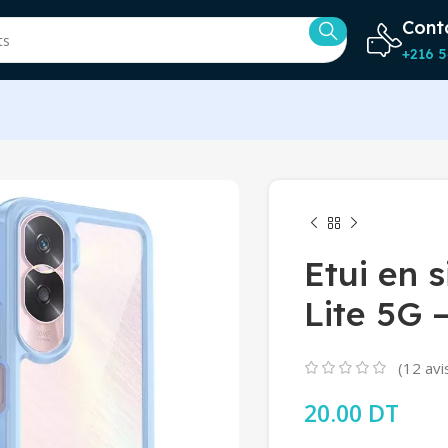
Cont
+216 5
Etui en 
Lite 5G 
(
12
avis
20.00
DT