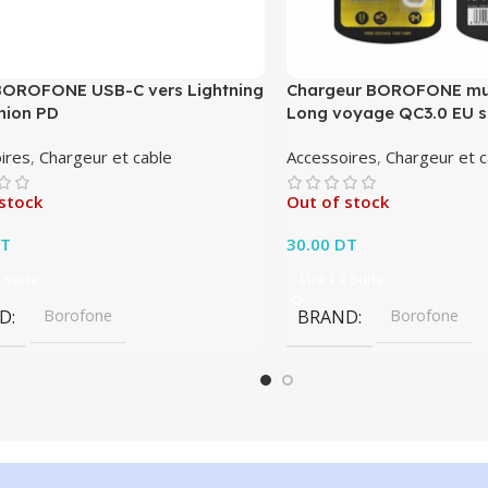
BOROFONE USB-C vers Lightning
Chargeur BOROFONE mu
nion PD
Long voyage QC3.0 EU s
ires
,
Chargeur et cable
Accessoires
,
Chargeur et c
stock
Out of stock
T
30.00
DT
 Suite
Lire La Suite
D
Borofone
BRAND
Borofone