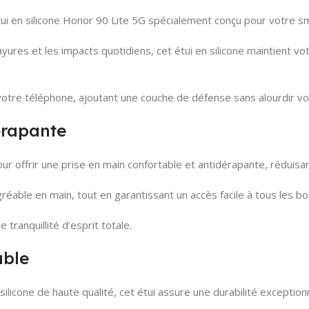
ui en silicone Honor 90 Lite 5G spécialement conçu pour votre s
ayures et les impacts quotidiens, cet étui en silicone maintient v
votre téléphone, ajoutant une couche de défense sans alourdir vot
érapante
r offrir une prise en main confortable et antidérapante, réduisant
éable en main, tout en garantissant un accès facile à tous les b
tranquillité d’esprit totale.
able
ilicone de haute qualité, cet étui assure une durabilité exceptionn