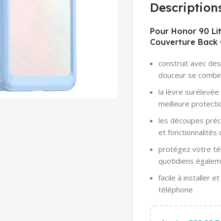
Description
Pour Honor 90 Li
Couverture Back C
construit avec des
douceur se combin
la lèvre surélevée
meilleure protecti
les découpes préc
et fonctionnalités
protégez votre té
quotidiens égale
facile à installer 
téléphone