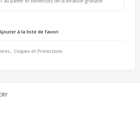
T
au panier et bénéficiez de la livraison gratuite!
Ajouter à la liste de favori
oires
,
Coques et Protections
ERY