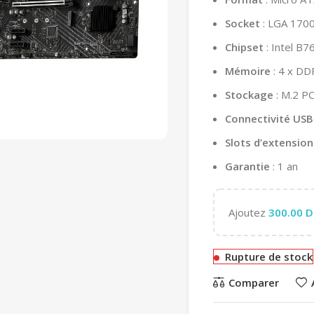
Socket
: LGA 170
Chipset
: Intel B7
Mémoire
: 4 x DD
Stockage
: M.2 PC
Connectivité USB
Slots d’extension
Garantie
: 1 an
Ajoutez
300.00
D
Rupture de stock
Comparer