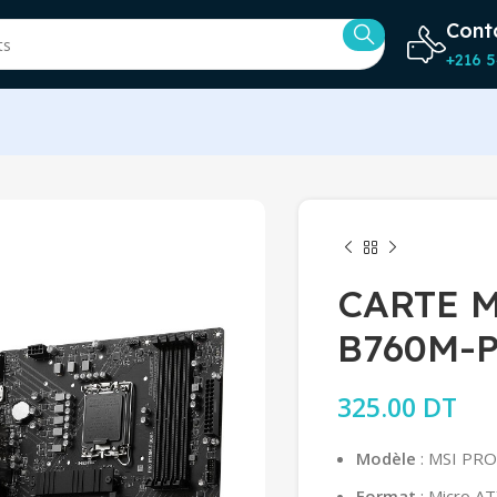
Cont
+216 5
CARTE 
B760M-
325.00
DT
Modèle
: MSI PR
Format
: Micro A