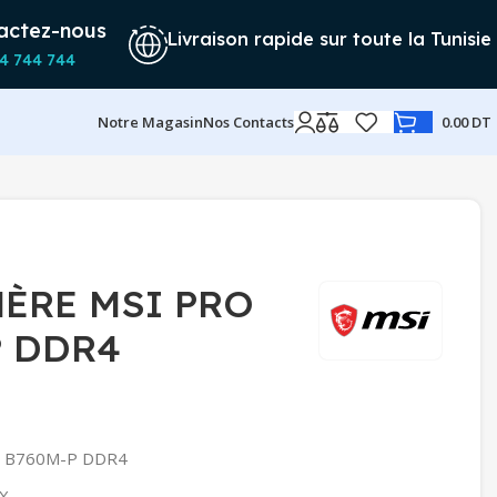
actez-nous
Livraison rapide sur toute la Tunisie
4 744 744
Notre Magasin
Nos Contacts
0.00
DT
MÈRE MSI PRO
P DDR4
O B760M-P DDR4
TX