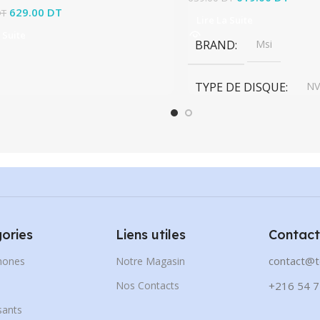
Le prix initial était : 699.00 DT.
629.00
DT
Le prix actuel est :
619.0
DT
Lire La Suite
629.00 DT.
 Suite
BRAND
Msi
TYPE DE DISQUE
N
CAPACITÉ DE DISQUE
ories
Liens utiles
Contact
contact@t
hones
Notre Magasin
s
Nos Contacts
+216 54 7
ants