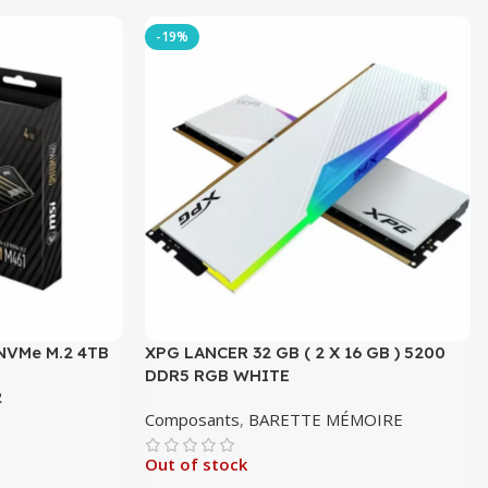
-19%
NVMe M.2 4TB
XPG LANCER 32 GB ( 2 X 16 GB ) 5200
DDR5 RGB WHITE
R
Composants
,
BARETTE MÉMOIRE
Out of stock
it : 639.00 DT.
x actuel est :