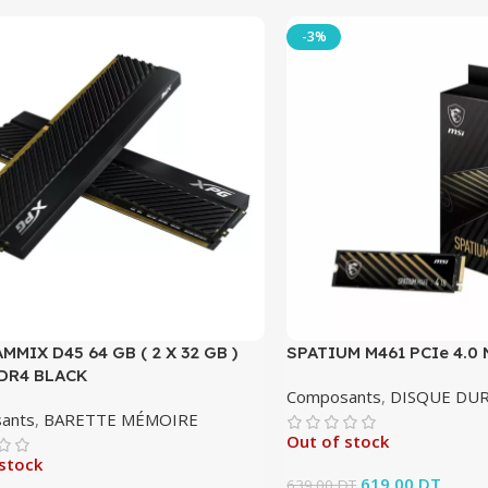
-3%
MMIX D45 64 GB ( 2 X 32 GB )
SPATIUM M461 PCIe 4.0 
DR4 BLACK
Composants
,
DISQUE DU
ants
,
BARETTE MÉMOIRE
Out of stock
stock
Le prix initial éta
619.00
DT
Le pri
639.00
DT