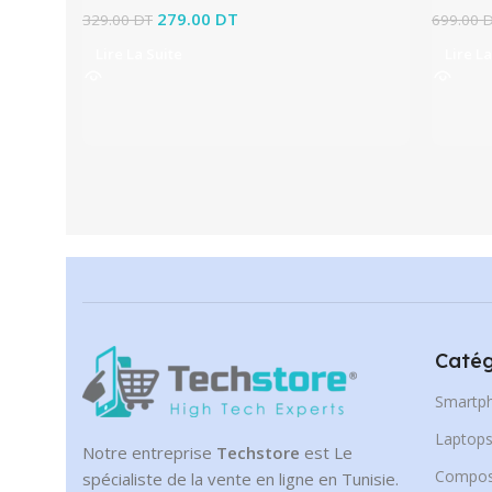
Le prix initial était : 329.00 DT.
279.00
DT
Le prix actuel est :
329.00
DT
699.00
279.00 DT.
Lire La Suite
Lire La
Catég
Smartp
Laptop
Notre entreprise
Techstore
est Le
Compos
spécialiste de la vente en ligne en Tunisie.