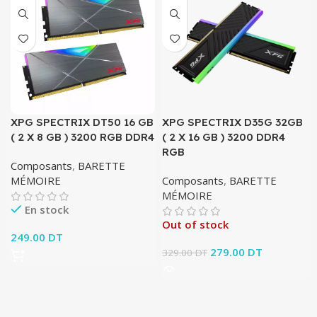
XPG SPECTRIX DT50 16 GB
XPG SPECTRIX D35G 32GB
( 2 X 8 GB ) 3200 RGB DDR4
( 2 X 16 GB ) 3200 DDR4
RGB
Composants
,
BARETTE
MÉMOIRE
Composants
,
BARETTE
MÉMOIRE
En stock
Out of stock
249.00
DT
Le prix initial était :
279.00
DT
Le prix
329.00
DT
329.00 DT.
actuel est :
279.00 DT.