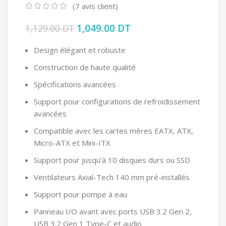
(
7
avis client)
Le prix initial était : 1,129.00 DT.
1,049.00
DT
Le prix actuel est :
1,129.00
DT
1,049.00 DT.
Design élégant et robuste
Construction de haute qualité
Spécifications avancées
Support pour configurations de refroidissement
avancées
Compatible avec les cartes mères EATX, ATX,
Micro-ATX et Mini-ITX
Support pour jusqu’à 10 disques durs ou SSD
Ventilateurs Axial-Tech 140 mm pré-installés
Support pour pompe à eau
Panneau I/O avant avec ports USB 3.2 Gen 2,
USB 3.2 Gen 1 Type-C et audio