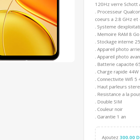
120Hz verre Schott 
. Processeur Qualco
coeurs a 2.8 GHz et
. Systeme dexploita
. Memoire RAM 8 Go
. Stockage interne 2
. Appareil photo arr
. Appareil photo ava
. Batterie capacite 
. Charge rapide 44W
. Connectivite Wifi 5
. Haut parleurs ster
. Resistance a la po
. Double SIM
. Couleur noir
. Garantie 1 an
Ajoutez
300.00
D