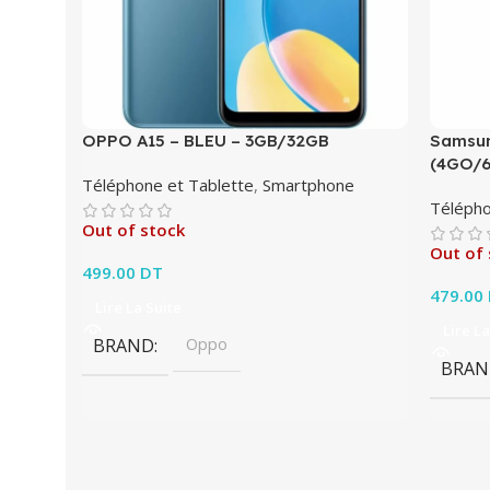
OPPO A15 – BLEU – 3GB/32GB
Samsun
(4GO/
Téléphone et Tablette
,
Smartphone
Télépho
Out of stock
Out of 
499.00
DT
479.00
Lire La Suite
Lire La
BRAND
Oppo
BRAN