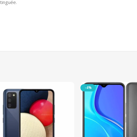
tinguée.
-4%