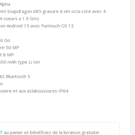
Alpha
mm Snapdragon 685 gravure 6 nm octa core avec 4
 4 coeurs a 1.9 GHz
tion Android 15 avec Funtouch OS 15
56 Go
iere 50 MP
nt 8 MP
6500 mAh type Li Ion
 4G Bluetooth 5
eo
ussiere et aux eclaboussures IP64
T
au panier et bénéficiez de la livraison gratuite!