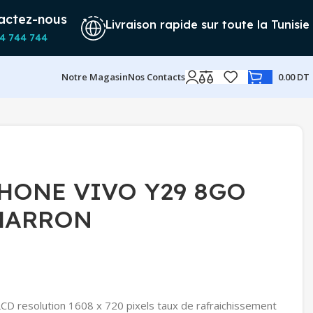
actez-nous
Livraison rapide sur toute la Tunisie
4 744 744
Notre Magasin
Nos Contacts
0.00
DT
HONE VIVO Y29 8GO
MARRON
LCD resolution 1608 x 720 pixels taux de rafraichissement