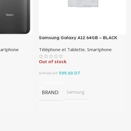
Samsung Galaxy A12 64GB – BLACK
artphone
Téléphone et Tablette
,
Smartphone
Out of stock
it : 499.00 DT.
x actuel est :
Le prix initial était : 679.00 DT.
599.00
DT
Le prix actuel est :
679.00
DT
0 DT.
599.00 DT.
Lire La Suite
BRAND
Samsung