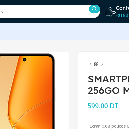
Cont
+216 5
SMARTP
256GO 
599.00
DT
. Ecran 6.68 pouces 