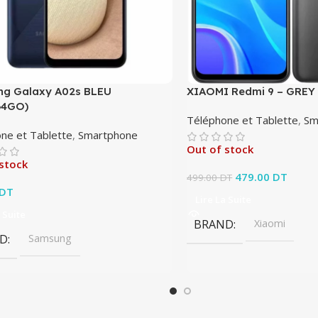
g Galaxy A02s BLEU
XIAOMI Redmi 9 – GREY
64GO)
Téléphone et Tablette
,
Sm
ne et Tablette
,
Smartphone
Out of stock
stock
Le prix initial éta
479.00
DT
Le pri
499.00
DT
DT
479.0
Lire La Suite
 Suite
BRAND
Xiaomi
D
Samsung