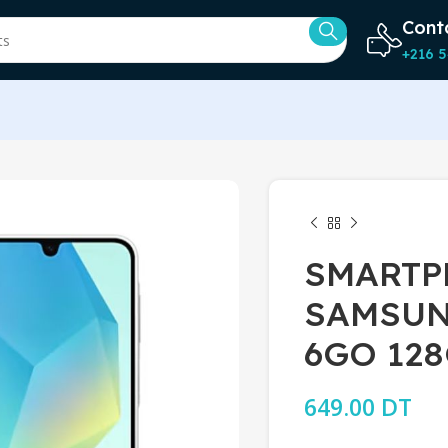
Cont
+216 5
SMARTP
SAMSUN
6GO 128
649.00
DT