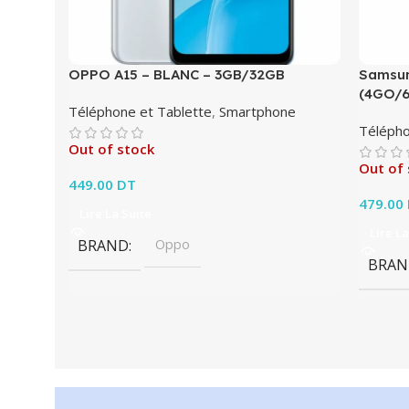
OPPO A15 – BLANC – 3GB/32GB
Samsun
(4GO/
Téléphone et Tablette
,
Smartphone
Télépho
Out of stock
Out of 
449.00
DT
479.00
Lire La Suite
Lire La
BRAND
Oppo
BRAN