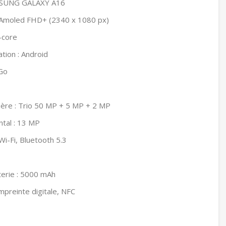
MSUNG GALAXY A16
r Amoled FHD+ (2340 x 1080 px)
-core
tion : Android
Go
rière : Trio 50 MP + 5 MP + 2 MP
ntal : 13 MP
Wi-Fi, Bluetooth 5.3
terie : 5000 mAh
Empreinte digitale, NFC