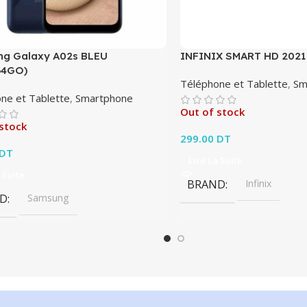
g Galaxy A02s BLEU
INFINIX SMART HD 2021
64GO)
Téléphone et Tablette
,
Sm
ne et Tablette
,
Smartphone
Out of stock
stock
299.00
DT
DT
Lire La Suite
 Suite
BRAND
Infinix
D
Samsung