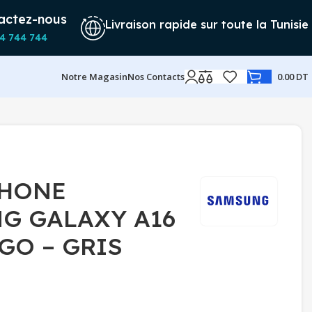
actez-nous
Livraison rapide sur toute la Tunisie
4 744 744
Notre Magasin
Nos Contacts
0.00
DT
HONE
G GALAXY A16
GO – GRIS