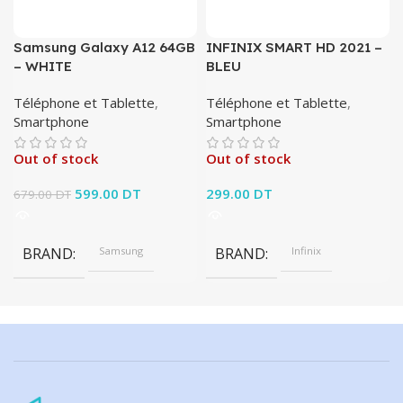
Samsung Galaxy A12 64GB
INFINIX SMART HD 2021 –
– WHITE
BLEU
Téléphone et Tablette
,
Téléphone et Tablette
,
Smartphone
Smartphone
Out of stock
Out of stock
Le prix initial était :
599.00
DT
Le prix
299.00
DT
679.00
DT
679.00 DT.
actuel est :
599.00 DT.
BRAND
Samsung
BRAND
Infinix