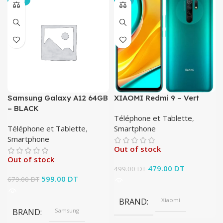
-12%
-4%
Samsung Galaxy A12 64GB
XIAOMI Redmi 9 – Vert
– BLACK
Téléphone et Tablette
,
Téléphone et Tablette
,
Smartphone
Smartphone
Out of stock
Out of stock
Le prix initial était :
479.00
DT
Le prix
499.00
DT
Le prix initial était :
599.00
DT
Le prix
499.00 DT.
actuel est :
679.00
DT
679.00 DT.
actuel est :
479.00 DT.
599.00 DT.
BRAND
Xiaomi
BRAND
Samsung