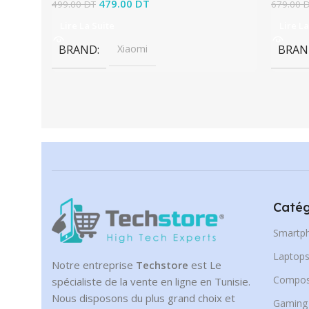
Le prix initial était : 499.00 DT.
479.00
DT
Le prix actuel est :
499.00
DT
679.00
479.00 DT.
Lire La Suite
Lire La
BRAND
Xiaomi
BRAN
Catég
Smartp
Laptop
Notre entreprise
Techstore
est Le
Compos
spécialiste de la vente en ligne en Tunisie.
Nous disposons du plus grand choix et
Gaming