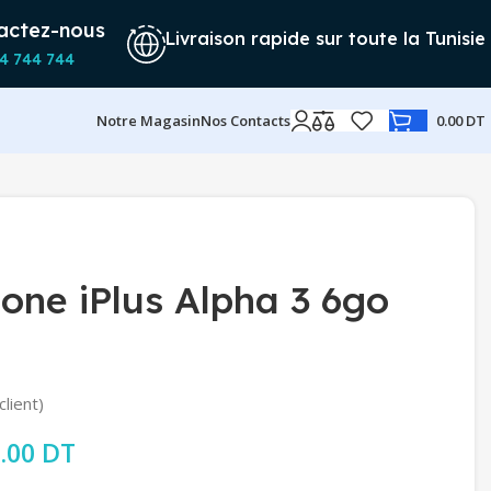
actez-nous
Livraison rapide sur toute la Tunisie
4 744 744
Notre Magasin
Nos Contacts
0.00
DT
ne iPlus Alpha 3 6go
client)
rix initial était : 699.00 DT.
.00
DT
Le prix actuel est : 279.00 DT.