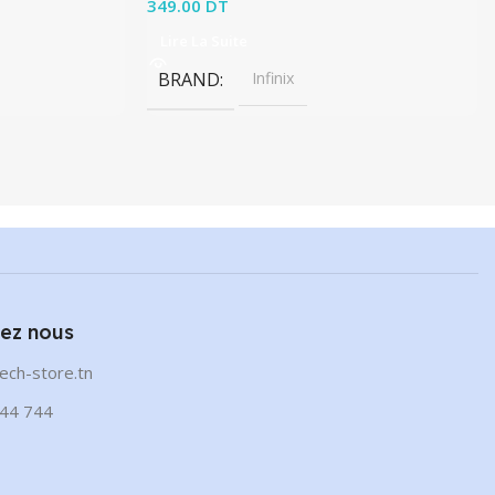
349.00
DT
Lire La Suite
BRAND
Infinix
ez nous
ech-store.tn
44 744