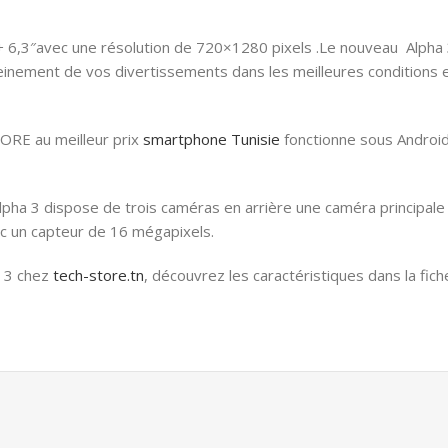
6,3″avec une résolution de 720×1280 pixels .Le nouveau Alpha 3 e
einement de vos divertissements dans les meilleures conditions 
ORE au meilleur prix
smartphone Tunisie
fonctionne sous Android
lpha 3 dispose de trois caméras en arrière une caméra principale
ec un capteur de 16 mégapixels.
a 3 chez
tech-store.tn
, découvrez les caractéristiques dans la fich