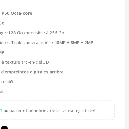
o P60 Octa-core
Go
ge :
128 Go
extensible à 256 Go
ière : Triple caméra arrière
48MP + 8MP + 2MP
MP
 à texture arc-en-ciel 3D
 d’empreintes digitales arrière
au :
4G
Ah
T
au panier et bénéficiez de la livraison gratuite!