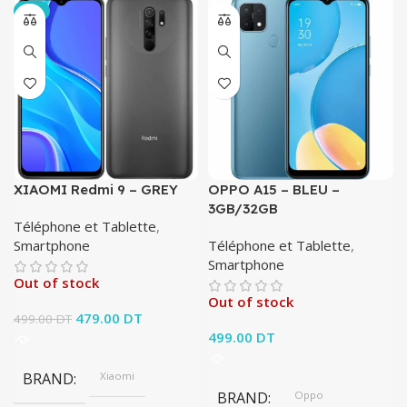
-4%
XIAOMI Redmi 9 – GREY
OPPO A15 – BLEU –
3GB/32GB
Téléphone et Tablette
,
Smartphone
Téléphone et Tablette
,
Smartphone
Out of stock
Out of stock
Le prix initial était :
479.00
DT
Le prix
499.00
DT
499.00 DT.
actuel est :
499.00
DT
479.00 DT.
BRAND
Xiaomi
BRAND
Oppo