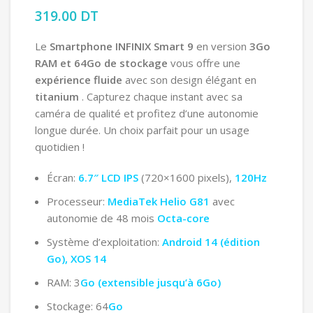
319.00
DT
Le
Smartphone INFINIX Smart 9
en version
3Go
RAM et 64Go de stockage
vous offre une
expérience fluide
avec son design élégant en
titanium
. Capturez chaque instant avec sa
caméra de qualité et profitez d’une autonomie
longue durée. Un choix parfait pour un usage
quotidien !
Écran:
6.7″ LCD IPS
(720×1600 pixels),
120Hz
Processeur:
MediaTek Helio G81
avec
autonomie de 48 mois
Octa-core
Système d’exploitation:
Android 14 (édition
Go), XOS 14
RAM: 3
Go (extensible jusqu’à 6Go)
Stockage: 64
Go