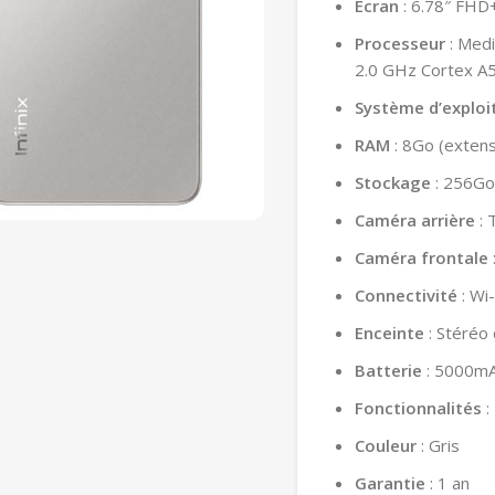
Écran
: 6.78″ FHD
Processeur
: Medi
2.0 GHz Cortex A
Système d’exploi
RAM
: 8Go (extens
Stockage
: 256Go
Caméra arrière
: 
Caméra frontale
Connectivité
: Wi-
Enceinte
: Stéréo
Batterie
: 5000mA
Fonctionnalités
:
Couleur
: Gris
Garantie
: 1 an