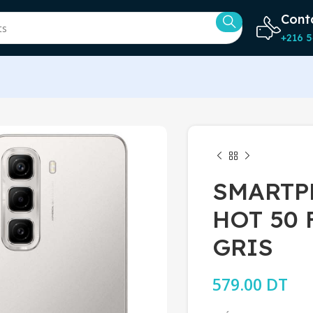
Cont
+216 5
SMARTP
HOT 50 
GRIS
579.00
DT