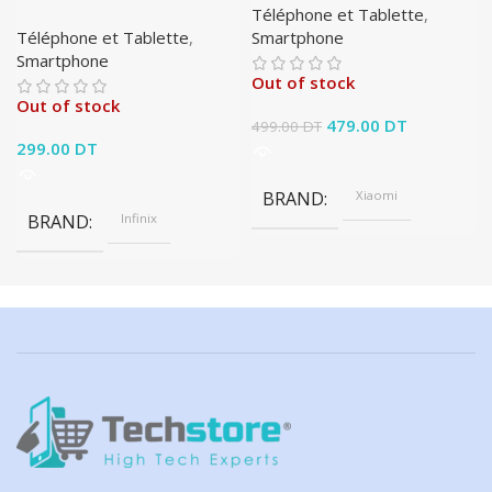
Téléphone et Tablette
,
Téléphone et Tablette
,
Smartphone
Smartphone
Out of stock
Out of stock
Le prix initial était :
479.00
DT
Le prix
499.00
DT
299.00
DT
499.00 DT.
actuel est :
479.00 DT.
BRAND
Xiaomi
BRAND
Infinix