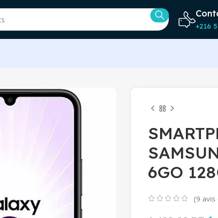
Cont
+216 5
SMARTP
SAMSUN
6GO 12
(
9
avis 