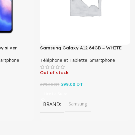
y silver
Samsung Galaxy A12 64GB – WHITE
artphone
Téléphone et Tablette
,
Smartphone
Out of stock
Le prix initial était : 679.00 DT.
599.00
DT
Le prix actuel est :
679.00
DT
599.00 DT.
Lire La Suite
BRAND
Samsung