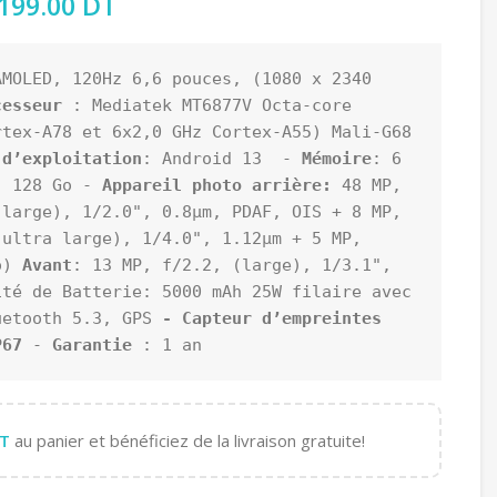
 prix initial était : 1,499.00 DT.
,199.00
DT
Le prix actuel est : 1,199.00 DT.
AMOLED, 120Hz 6,6 pouces, (1080 x 2340 
cesseur 
: Mediatek MT6877V Octa-core 
tex-A78 et 6x2,0 GHz Cortex-A55) Mali-G68 
 d’exploitation
: Android 13  - 
Mémoire
: 6 
: 128 Go - 
Appareil photo arrière:
 48 MP, 
large), 1/2.0", 0.8µm, PDAF, OIS + 8 MP, 
ultra large), 1/4.0", 1.12µm + 5 MP, 
o) 
Avant
: 13 MP, f/2.2, (large), 1/3.1", 
té de Batterie: 5000 mAh 25W filaire avec 
uetooth 5.3, GPS 
- 
Capteur d’empreintes 
P67 
- 
Garantie
 : 1 an
T
au panier et bénéficiez de la livraison gratuite!