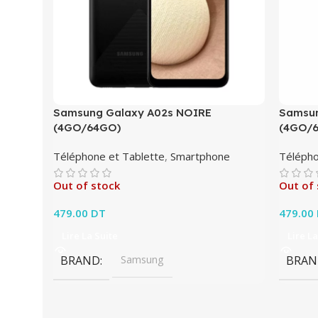
Samsung Galaxy A02s NOIRE
Samsun
(4GO/64GO)
(4GO/
Téléphone et Tablette
,
Smartphone
Télépho
Out of stock
Out of 
479.00
DT
479.00
Lire La Suite
Lire La
BRAND
Samsung
BRAN