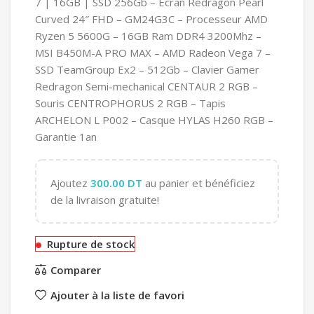
7 | 16GB | SSD 256Gb – Ecran Redragon Pearl
Curved 24″ FHD – GM24G3C – Processeur AMD
Ryzen 5 5600G – 16GB Ram DDR4 3200Mhz –
MSI B450M-A PRO MAX – AMD Radeon Vega 7 –
SSD TeamGroup Ex2 – 512Gb – Clavier Gamer
Redragon Semi-mechanical CENTAUR 2 RGB –
Souris CENTROPHORUS 2 RGB – Tapis
ARCHELON L P002 – Casque HYLAS H260 RGB –
Garantie 1an
Ajoutez
300.00
DT
au panier et bénéficiez
de la livraison gratuite!
Rupture de stock
Comparer
Ajouter à la liste de favori