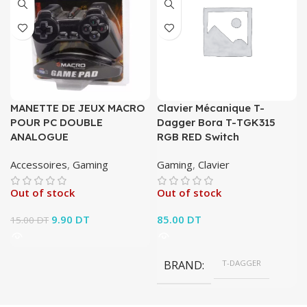
MANETTE DE JEUX MACRO
Clavier Mécanique T-
POUR PC DOUBLE
Dagger Bora T-TGK315
ANALOGUE
RGB RED Switch
Accessoires
,
Gaming
Gaming
,
Clavier
Out of stock
Out of stock
Le prix initial était :
9.90
DT
Le prix
85.00
DT
15.00
DT
15.00 DT.
actuel est :
9.90 DT.
BRAND
T-DAGGER