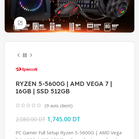
Click to enlarge
RYZEN 5-5600G | AMD VEGA 7 |
16GB | SSD 512GB
(
9
avis client)
Le prix initial était : 2,080.00 DT.
1,745.00
DT
Le prix actuel est :
2,080.00
DT
1,745.00 DT.
PC Gamer Full Setup Ryzen 5-5600G | AMD Vega