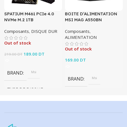
SPATIUM M461 PCIe 4.0
BOITE D’ALIMENTATION
NVMe M.2 1TB
MSI MAG A550BN
Composants
,
DISQUE DUR
Composants
,
ALIMENTATION
Out of stock
Out of stock
Le prix initial était :
189.00
DT
Le prix
219.00
DT
219.00 DT.
actuel est :
169.00
DT
189.00 DT.
BRAND
Msi
BRAND
Msi
TYPE DE DISQUE
NVMe
CAPACITÉ DE DISQUE