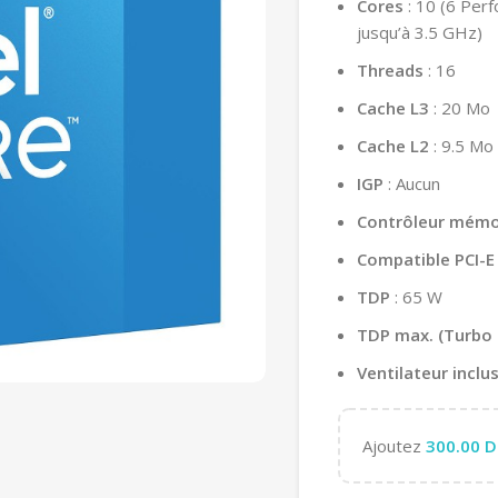
Cores
: 10 (6 Per
jusqu’à 3.5 GHz)
Threads
: 16
Cache L3
: 20 Mo
Cache L2
: 9.5 Mo
IGP
: Aucun
Contrôleur mémo
Compatible PCI-E
TDP
: 65 W
TDP max. (Turbo
Ventilateur inclu
Ajoutez
300.00
D