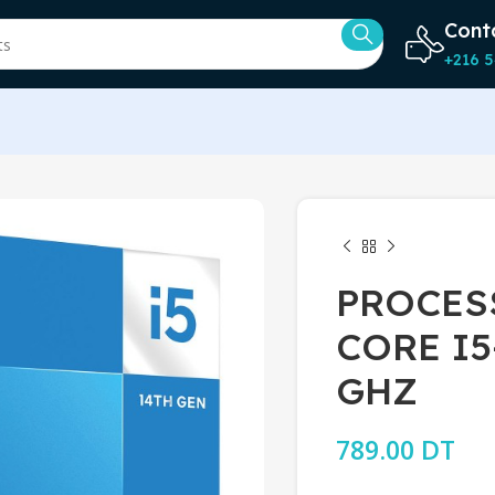
Cont
+216 5
PROCES
CORE I5
GHZ
789.00
DT