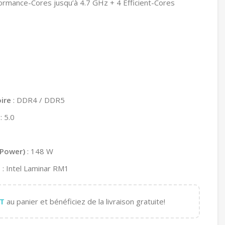
formance-Cores jusqu’à 4.7 GHz + 4 Efficient-Cores
ire
: DDR4 / DDR5
: 5.0
 Power)
: 148 W
s
: Intel Laminar RM1
T
au panier et bénéficiez de la livraison gratuite!