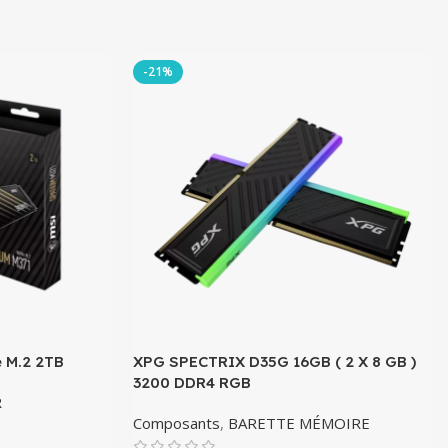
-21%
 M.2 2TB
XPG SPECTRIX D35G 16GB ( 2 X 8 GB )
3200 DDR4 RGB
R
Composants
,
BARETTE MÉMOIRE