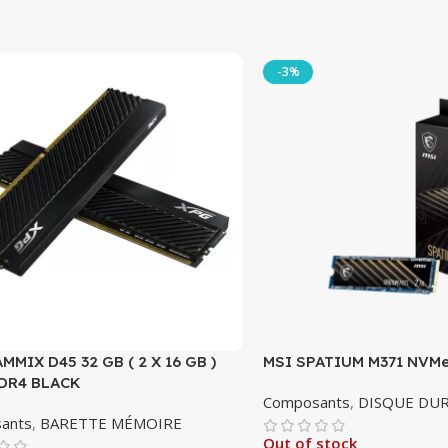
-3%
MMIX D45 32 GB ( 2 X 16 GB )
MSI SPATIUM M371 NVMe
DR4 BLACK
Composants
,
DISQUE DU
ants
,
BARETTE MÉMOIRE
Out of stock