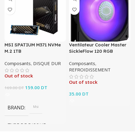
MSI SPATIUM M371 NVMe
Ventilateur Cooler Master
M.2 1TB
SickleFlow 120 RGB
Composants
,
DISQUE DUR
Composants
,
REFROIDISSEMENT
Out of stock
Out of stock
Le prix initial était :
159.00
DT
Le prix
169.00
DT
169.00 DT.
actuel est :
35.00
DT
159.00 DT.
BRAND
Msi
TYPE DE DISQUE