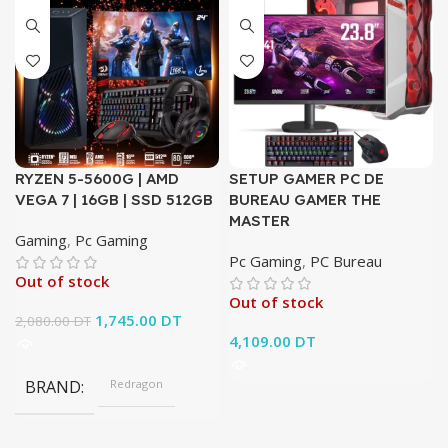
RYZEN 5-5600G | AMD
SETUP GAMER PC DE
VEGA 7 | 16GB | SSD 512GB
BUREAU GAMER THE
MASTER
Gaming
,
Pc Gaming
Pc Gaming
,
PC Bureau
Out of stock
Out of stock
Le prix initial
1,745.00
DT
Le prix
2,080.00
DT
était :
actuel est :
4,109.00
DT
2,080.00 DT.
1,745.00 DT.
BRAND
Redragon