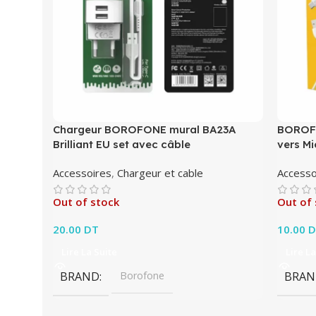
Chargeur BOROFONE mural BA23A
BOROFO
Brilliant EU set avec câble
vers M
Accessoires
,
Chargeur et cable
Accesso
Out of stock
Out of 
20.00
DT
10.00
D
Lire La Suite
Lire La
BRAND
Borofone
BRAN