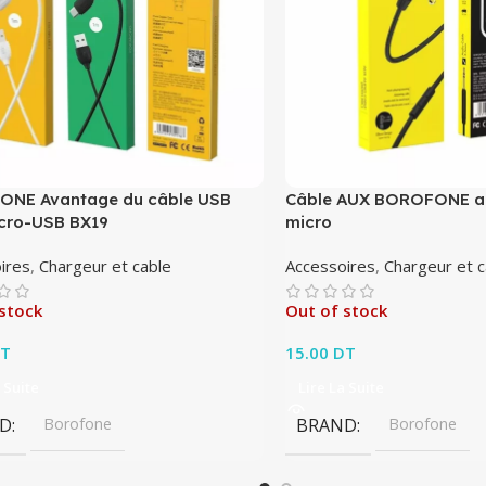
NE Avantage du câble USB
Câble AUX BOROFONE au
icro-USB BX19
micro
ires
,
Chargeur et cable
Accessoires
,
Chargeur et c
stock
Out of stock
T
15.00
DT
 Suite
Lire La Suite
D
Borofone
BRAND
Borofone