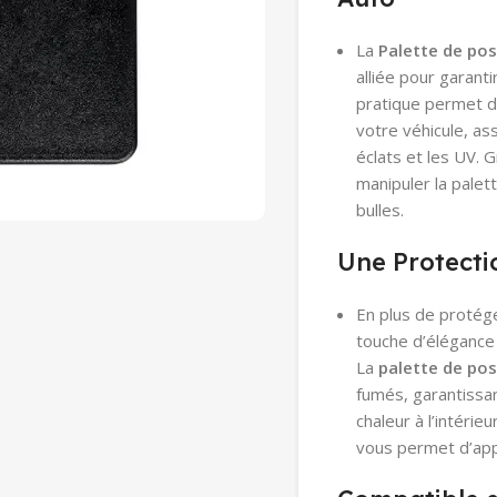
La
Palette de pos
alliée pour garanti
pratique permet de
votre véhicule, as
éclats et les UV.
manipuler la palet
bulles.
Une Protecti
En plus de protéger
touche d’élégance 
La
palette de po
fumés, garantissan
chaleur à l’intérie
vous permet d’appl