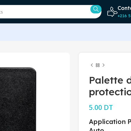
Cont
+216 5
Palette 
protecti
5.00
DT
Application P
Auto