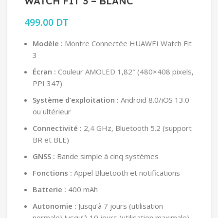
WATCH FIT 3 – BLANC
499.00
DT
Modèle :
Montre Connectée HUAWEI Watch Fit
3
Écran :
Couleur AMOLED 1,82″ (480×408 pixels,
PPI 347)
Système d’exploitation :
Android 8.0/iOS 13.0
ou ultérieur
Connectivité :
2,4 GHz, Bluetooth 5.2 (support
BR et BLE)
GNSS :
Bande simple à cinq systèmes
Fonctions :
Appel Bluetooth et notifications
Batterie :
400 mAh
Autonomie :
Jusqu’à 7 jours (utilisation
normale) Jusqu’à 10 jours (utilisation maximale)