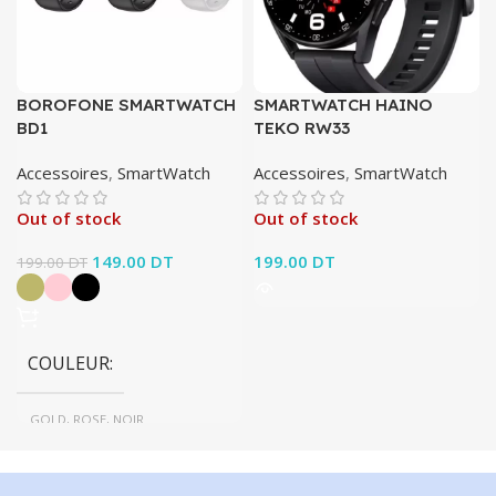
BOROFONE SMARTWATCH
SMARTWATCH HAINO
BD1
TEKO RW33
Accessoires
,
SmartWatch
Accessoires
,
SmartWatch
Out of stock
Out of stock
Le prix initial était :
149.00
DT
Le prix
199.00
DT
199.00
DT
199.00 DT.
actuel est :
149.00 DT.
COULEUR
GOLD, ROSE, NOIR
BRAND
Borofone