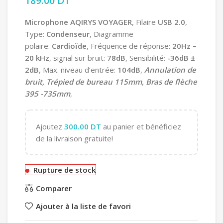
189.00
DT
Microphone AQIRYS VOYAGER
, Filaire
USB 2.0
,
Type:
Condenseur
, Diagramme
polaire:
Cardioïde
, Fréquence de réponse:
20Hz –
20 kHz
, signal sur bruit:
78dB
, Sensibilité:
-36dB ±
2dB
, Max. niveau d’entrée:
104dB
,
Annulation de
bruit, Trépied de bureau 115mm, Bras de flèche
395 -735mm
,
Ajoutez
300.00
DT
au panier et bénéficiez
de la livraison gratuite!
Rupture de stock
Comparer
Ajouter à la liste de favori