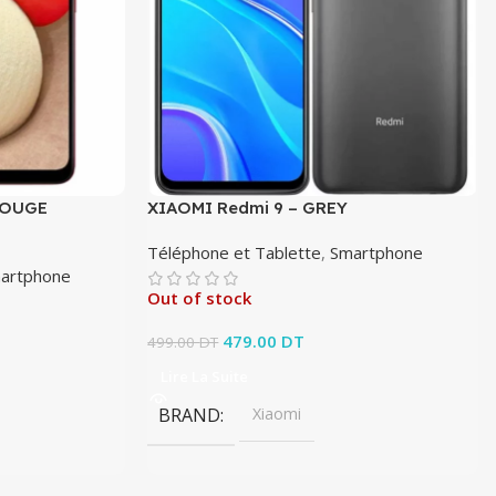
ROUGE
XIAOMI Redmi 9 – GREY
Téléphone et Tablette
,
Smartphone
artphone
Out of stock
Le prix initial était : 499.00 DT.
479.00
DT
Le prix actuel est :
499.00
DT
479.00 DT.
Lire La Suite
BRAND
Xiaomi