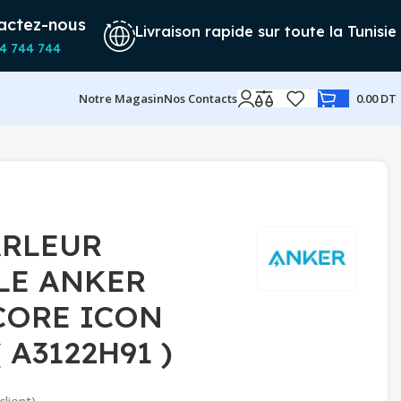
actez-nous
Livraison rapide sur toute la Tunisie
4 744 744
Notre Magasin
Nos Contacts
0.00
DT
ARLEUR
LE ANKER
ORE ICON
 A3122H91 )
client)