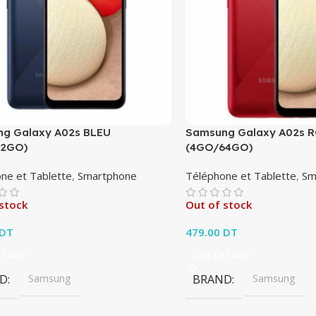
g Galaxy A02s BLEU
Samsung Galaxy A02s 
32GO)
(4GO/64GO)
ne et Tablette
,
Smartphone
Téléphone et Tablette
,
Sm
stock
Out of stock
DT
479.00
DT
 Suite
Lire La Suite
D
Samsung
BRAND
Samsung