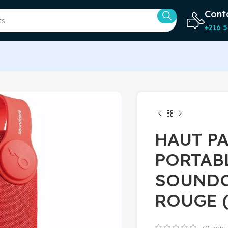
Cont
+216 5
HAUT P
PORTAB
SOUNDC
ROUGE (
(
9
avis 