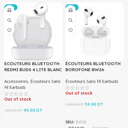
-23%
-50%
ECOUTEURS BLUETOOTH
ÉCOUTEURS BLUETOOTH
REDMI BUDS 4 LITE BLANC
BOROFONE BW26
Accessoires
,
Écouteurs Sans
Écouteurs Sans Fil Earbuds
Fil Earbuds
Out of stock
Out of stock
Le prix initial était :
59.90
DT
Le prix
120.00
DT
Le prix initial était :
99.90
DT
Le prix
120.00 DT.
actuel
129.00
DT
129.00 DT.
actuel
est :
est :
SKU:
BW26
59.90 DT.
Borofone