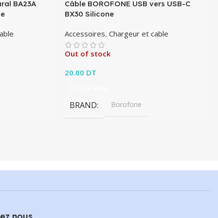
ral BA23A
Câble BOROFONE USB vers USB-C
le
BX30 Silicone
able
Accessoires
,
Chargeur et cable
Out of stock
20.00
DT
Lire La Suite
BRAND
Borofone
ez nous