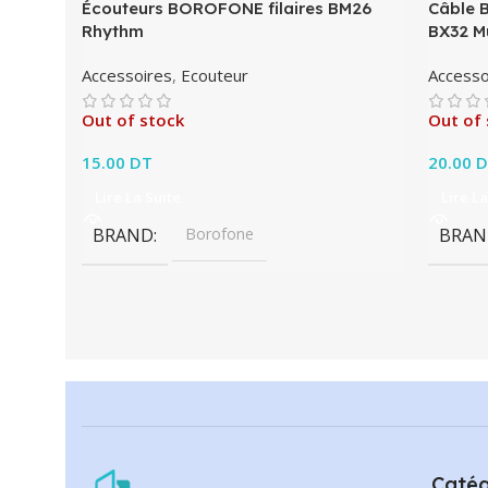
Écouteurs BOROFONE filaires BM26
Câble 
Rhythm
BX32 M
Accessoires
,
Ecouteur
Accesso
Out of stock
Out of 
15.00
DT
20.00
D
Lire La Suite
Lire La
BRAND
Borofone
BRAN
Catég