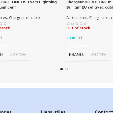
BOROFONE USB vers Lightning
Chargeur BOROFONE mu
unificent
Brilliant EU set avec câb
ires
,
Chargeur et cable
Accessoires
,
Chargeur et c
stock
Out of stock
T
20.00
DT
 Suite
Lire La Suite
D
Borofone
BRAND
Borofone
ories
Liens utiles
Contact