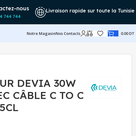
actez-nous
Livraison rapide sur toute la Tunisie
4 744 744
Notre Magasin
Nos Contacts
0.00
DT
UR DEVIA 30W
C CÂBLE C TO C
5CL