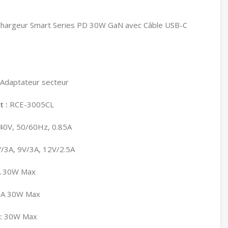
hargeur Smart Series PD 30W GaN avec Câble USB-C
Adaptateur secteur
t :
RCE-3005CL
0V, 50/60Hz, 0.85A
/3A, 9V/3A, 12V/2.5A
A 30W Max
5A 30W Max
:
30W Max