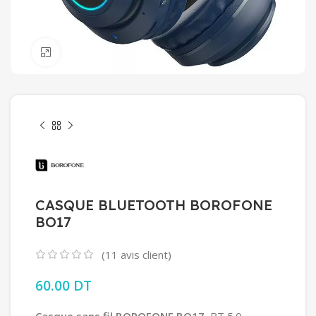
Click to enlarge
CASQUE BLUETOOTH BOROFONE
BO17
(
11
avis client)
60.00
DT
Casque sans fil BOROFONE BO17,
BT 5.0,