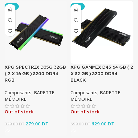
-15%
-10%
XPG SPECTRIX D35G 32GB
XPG GAMMIX D45 64 GB ( 2
( 2 X 16 GB ) 3200 DDR4
X 32 GB ) 3200 DDR4
RGB
BLACK
Composants
,
BARETTE
Composants
,
BARETTE
MÉMOIRE
MÉMOIRE
Out of stock
Out of stock
Le prix initial était :
279.00
DT
Le prix
Le prix initial était :
629.00
DT
Le prix
329.00
DT
699.00
DT
329.00 DT.
actuel est :
699.00 DT.
actuel est :
279.00 DT.
629.00 DT.