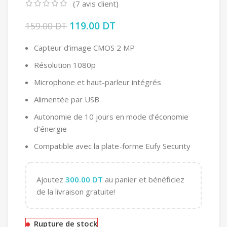
(
7
avis client)
Le prix initial était : 159.00 DT.
119.00
DT
Le prix actuel est :
159.00
DT
119.00 DT.
Capteur d’image CMOS 2 MP
Résolution 1080p
Microphone et haut-parleur intégrés
Alimentée par USB
Autonomie de 10 jours en mode d’économie
d’énergie
Compatible avec la plate-forme Eufy Security
Ajoutez
300.00
DT
au panier et bénéficiez
de la livraison gratuite!
Rupture de stock