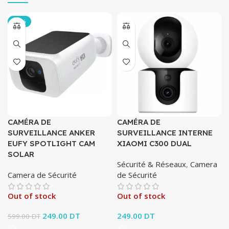
-58%
CAMÉRA DE
CAMÉRA DE
SURVEILLANCE ANKER
SURVEILLANCE INTERNE
EUFY SPOTLIGHT CAM
XIAOMI C300 DUAL
SOLAR
Sécurité & Réseaux
,
Camera
Camera de Sécurité
de Sécurité
Out of stock
Out of stock
Le prix initial était :
249.00
DT
Le prix
249.00
DT
599.00
DT
599.00 DT.
actuel est :