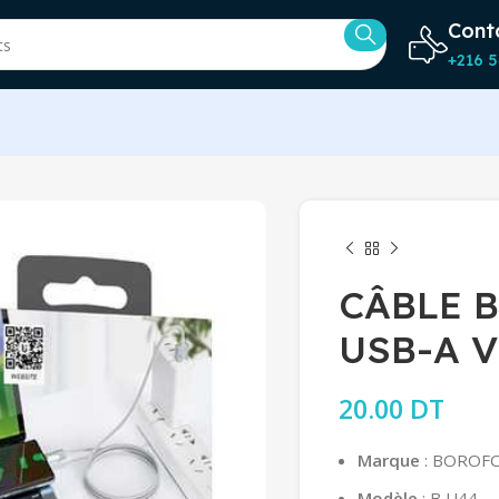
Cont
+216 5
CÂBLE 
USB-A V
20.00
DT
Marque
: BOROF
Modèle
: B U44