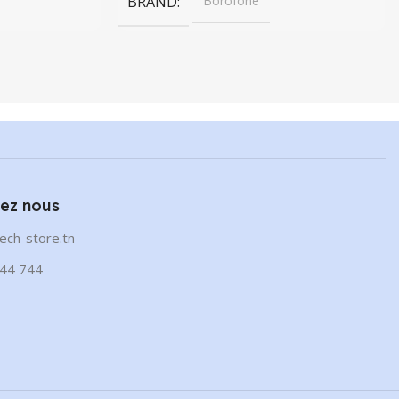
BRAND
Borofone
ez nous
ech-store.tn
44 744