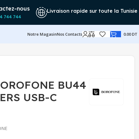
actez-nous
Livraison rapide sur toute la Tunisie
4 744 744
Notre Magasin
Nos Contacts
0.00
DT
BOROFONE BU44
ERS USB-C
ONE