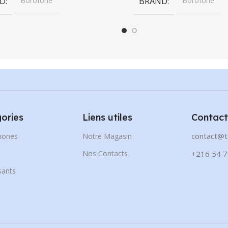
D
Borofone
BRAND
Borofone
ories
Liens utiles
Contact
contact@t
hones
Notre Magasin
s
Nos Contacts
+216 54 7
ants