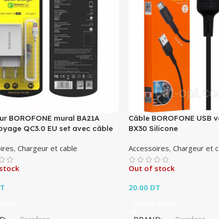
ur BOROFONE mural BA21A
Câble BOROFONE USB ve
oyage QC3.0 EU set avec câble
BX30 Silicone
ires
,
Chargeur et cable
Accessoires
,
Chargeur et c
stock
Out of stock
T
20.00
DT
 Suite
Lire La Suite