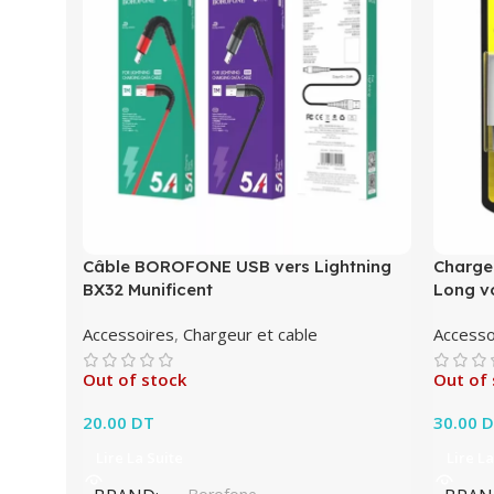
Câble BOROFONE USB vers Lightning
Charge
BX32 Munificent
Long v
Accessoires
,
Chargeur et cable
Accesso
Out of stock
Out of 
20.00
DT
30.00
D
Lire La Suite
Lire La