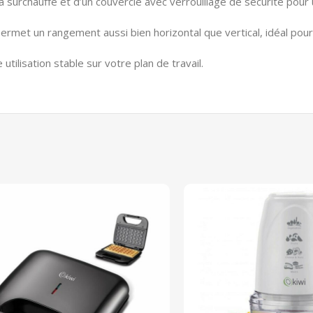
 surchauffe et d’un couvercle avec verrouillage de sécurité pour u
permet un rangement aussi bien horizontal que vertical, idéal pour
tilisation stable sur votre plan de travail.