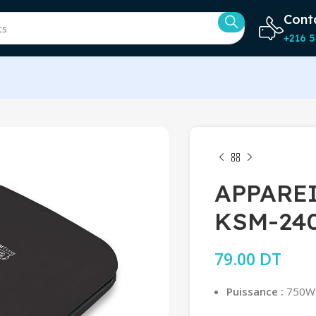
Cont
+216 5
APPAREI
KSM-240
79.00
DT
Puissance :
750W