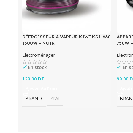
DÉFROISSEUR A VAPEUR KIWI KSI-660
APPAR
1500W – NOIR
750W –
Électroménager
Électr
En stock
En s
129.00
DT
99.00
D
Ajouter Au Panier
Ajoute
BRAND
KIWI
BRAN