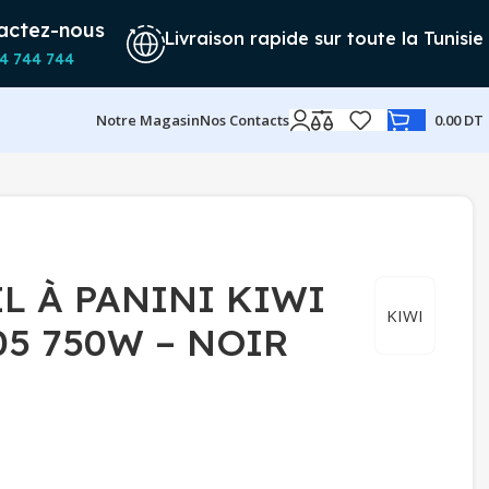
actez-nous
Livraison rapide sur toute la Tunisie
4 744 744
Notre Magasin
Nos Contacts
0.00
DT
L À PANINI KIWI
KIWI
5 750W – NOIR