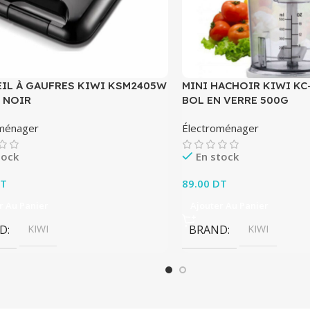
EIL À GAUFRES KIWI KSM2405W
MINI HACHOIR KIWI KC-
 NOIR
BOL EN VERRE 500G
oménager
Électroménager
tock
En stock
T
89.00
DT
r Au Panier
Ajouter Au Panier
D
KIWI
BRAND
KIWI