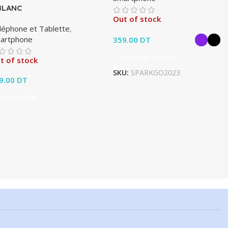
BLANC
Out of stock
léphone et Tablette
,
artphone
359.00
DT
Choix Des Options
t of stock
SKU:
SPARKGO2023
9.00
DT
ire La Suite