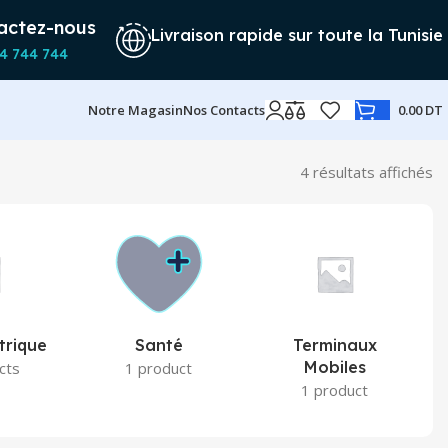
actez-nous
Livraison rapide sur toute la Tunisie
4 744 744
Notre Magasin
Nos Contacts
0.00
DT
4 résultats affichés
Tr
d
pl
ré
a
pl
an
trique
Santé
Terminaux
Mobiles
cts
1 product
1 product