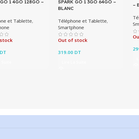
GO 1 4GO 128GO –
SPARK GO 1 3GO 64GO –
– 
BLANC
Té
ne et Tablette
,
Téléphone et Tablette
,
Sm
hone
Smartphone
Ou
 stock
Out of stock
29
DT
319.00
DT
L
a Suite
Lire La Suite