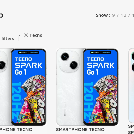
p
Show
9
12
Tecno
 filters
S
PHONE TECNO
SMARTPHONE TECNO
SP