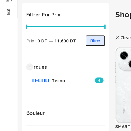
Sho
Filtrer Par Prix
Clear
Prix min
Prix max
Prix :
0 DT
—
11,600 DT
Filtrer
Marques
Tecno
4
Couleur
SMART