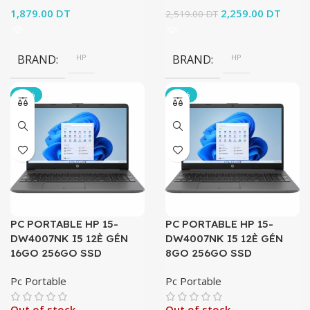
1,879.00
DT
Le prix initial
2,259.00
DT
Le pri
2,519.00
DT
était :
actuel
2,519.00 DT.
2,259
BRAND
HP
BRAND
HP
-11%
-10%
PC PORTABLE HP 15-
PC PORTABLE HP 15-
DW4007NK I5 12È GÉN
DW4007NK I5 12È GÉN
16GO 256GO SSD
8GO 256GO SSD
Pc Portable
Pc Portable
Out of stock
Out of stock