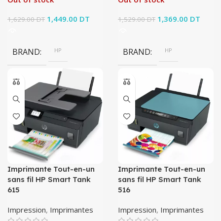
Le prix initial
1,449.00
DT
Le prix
Le prix initial
1,369.00
DT
Le pri
1,629.00
DT
1,529.00
DT
était :
actuel est :
était :
actuel
1,629.00 DT.
1,449.00 DT.
1,529.00 DT.
1,369
BRAND
HP
BRAND
HP
Imprimante Tout-en-un
Imprimante Tout-en-un
sans fil HP Smart Tank
sans fil HP Smart Tank
615
516
Impression
,
Imprimantes
Impression
,
Imprimantes