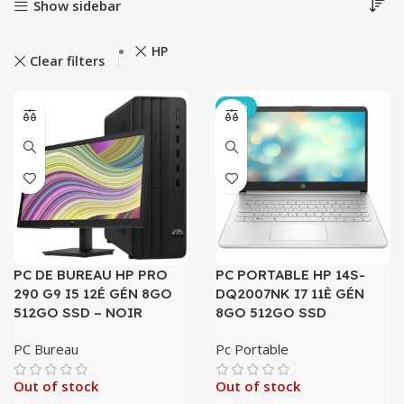
Show sidebar
HP
Clear filters
-10%
PC DE BUREAU HP PRO
PC PORTABLE HP 14S-
290 G9 I5 12É GÉN 8GO
DQ2007NK I7 11È GÉN
512GO SSD – NOIR
8GO 512GO SSD
PC Bureau
Pc Portable
Out of stock
Out of stock