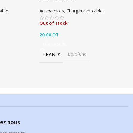
able
Accessoires
,
Chargeur et cable
Out of stock
20.00
DT
Lire La Suite
BRAND
Borofone
ez nous