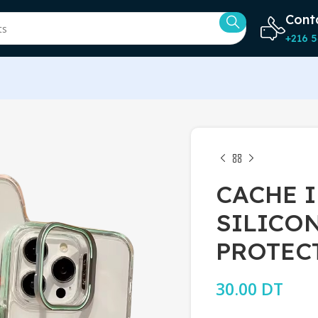
Cont
+216 5
CACHE 
SILICO
PROTEC
30.00
DT