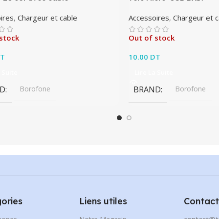
ires
,
Chargeur et cable
Accessoires
,
Chargeur et c
stock
Out of stock
T
10.00
DT
 Suite
Lire La Suite
D
Borofone
BRAND
Borofone
ories
Liens utiles
Contact