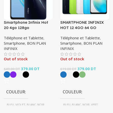
Smartphone Infinix Hot
SMARTPHONE INFINIX
20 4go 128go
HOT 12 4GO 64 GO
Téléphone et Tablette
,
Téléphone et Tablette
,
Smartphone
,
BON PLAN
Smartphone
,
BON PLAN
INFINIX
INFINIX
Out of stock
Out of stock
Le prix initial
379.00
DT
Le prix
Le prix initial
379.00
DT
Le prix
649.00
DT
619.00
DT
était : 649.00 DT.
actuel est :
était : 619.00 DT.
actuel est
379.00 DT.
379.00 D
COULEUR
COULEUR
BLEU, VIOLET, BLANC, NOIR
BLEU, BLANC, NOIR, VERT