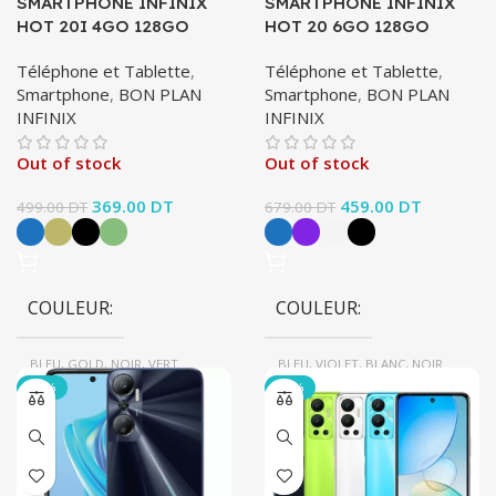
SMARTPHONE INFINIX
SMARTPHONE INFINIX
HOT 20I 4GO 128GO
HOT 20 6GO 128GO
Téléphone et Tablette
,
Téléphone et Tablette
,
Smartphone
,
BON PLAN
Smartphone
,
BON PLAN
INFINIX
INFINIX
Out of stock
Out of stock
Le prix initial
369.00
DT
Le prix
Le prix initial
459.00
DT
Le prix
499.00
DT
679.00
DT
était : 499.00 DT.
actuel est :
était : 679.00 DT.
actuel est
369.00 DT.
459.00 D
COULEUR
COULEUR
BLEU, GOLD, NOIR, VERT
BLEU, VIOLET, BLANC, NOIR
-42%
-39%
BRAND
Infinix
BRAND
Infinix