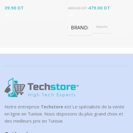
39.90
DT
Le prix initial était :
479.00
DT
Le prix
499.00
DT
499.00 DT.
actuel est :
479.00 DT.
BRAND
Xiaomi
Notre entreprise
Techstore
est Le spécialiste de la vente
en ligne en Tunisie. Nous disposons du plus grand choix et
des meilleurs prix en Tunisie.