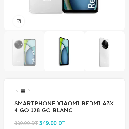
Click to enlarge
SMARTPHONE XIAOMI REDMI A3X
4 GO 128 GO BLANC
Le prix initial était : 389.00 DT.
349.00
DT
Le prix actuel est :
389.00
DT