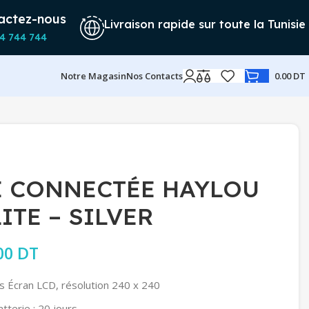
actez-nous
Livraison rapide sur toute la Tunisie
4 744 744
Notre Magasin
Nos Contacts
0.00
DT
 CONNECTÉE HAYLOU
ITE – SILVER
rix initial était : 109.00 DT.
00
DT
Le prix actuel est : 99.00 DT.
s Écran LCD, résolution 240 x 240
tterie : 20 jours