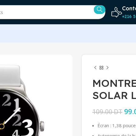
Cont
+216 5
MONTRE
SOLAR L
Le p
99.
109.00
DT
Écran : 1,38 pouce
Autonomie de la ba