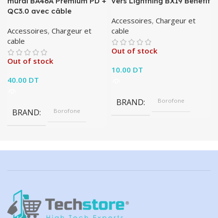
mural BA46A Premium PD +
vers Lightning BX19 Benefit
QC3.0 avec câble
Accessoires
,
Chargeur et
Accessoires
,
Chargeur et
cable
cable
Out of stock
Out of stock
10.00
DT
40.00
DT
BRAND
Borofone
BRAND
Borofone