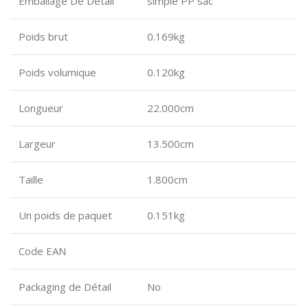
Emballage De Détail
simple PP sac
Poids brut
0.169kg
Poids volumique
0.120kg
Longueur
22.000cm
Largeur
13.500cm
Taille
1.800cm
Un poids de paquet
0.151kg
Code EAN
Packaging de Détail
No