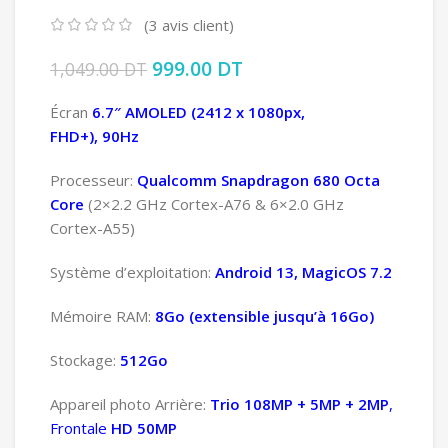
(
3
avis client)
Le prix initial était : 1,049.00 DT.
999.00
DT
Le prix actuel est :
1,049.00
DT
999.00 DT.
Écran
6.7″ AMOLED
(2412 x 1080px,
FHD+), 90Hz
Processeur:
Qualcomm Snapdragon 680 Octa
Core
(2×2.2 GHz Cortex-A76 & 6×2.0 GHz
Cortex-A55)
Système d’exploitation:
Android 13, MagicOS 7.2
Mémoire RAM:
8Go (extensible jusqu’à 16Go)
Stockage:
512Go
Appareil photo Arrière:
Trio 108MP + 5MP + 2MP
,
Frontale
HD 50MP