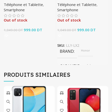
Téléphone et Tablette
,
Téléphone et Tablette
,
Smartphone
Smartphone
Out of stock
Out of stock
Le prix initial
999.00
DT
Le prix
Le prix initial
999.00
DT
Le prix
1,049.00
DT
1,049.00
DT
était :
actuel est :
était :
actuel est
1,049.00 DT.
999.00 DT.
1,049.00 DT.
999.00 D
SKU:
LLY-LX2
BRAND
Honor
GARANTIE
1 An
PRODUITS SIMILAIRES